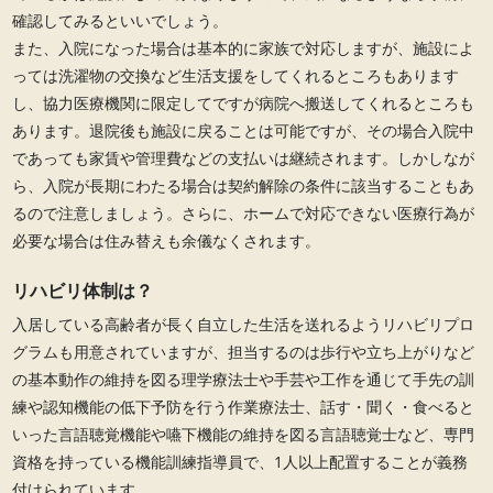
確認してみるといいでしょう。
また、入院になった場合は基本的に家族で対応しますが、施設によ
っては洗濯物の交換など生活支援をしてくれるところもあります
し、協力医療機関に限定してですが病院へ搬送してくれるところも
あります。退院後も施設に戻ることは可能ですが、その場合入院中
であっても家賃や管理費などの支払いは継続されます。しかしなが
ら、入院が長期にわたる場合は契約解除の条件に該当することもあ
るので注意しましょう。さらに、ホームで対応できない医療行為が
必要な場合は住み替えも余儀なくされます。
リハビリ体制は？
入居している高齢者が長く自立した生活を送れるようリハビリプロ
グラムも用意されていますが、担当するのは歩行や立ち上がりなど
の基本動作の維持を図る理学療法士や手芸や工作を通じて手先の訓
練や認知機能の低下予防を行う作業療法士、話す・聞く・食べると
いった言語聴覚機能や嚥下機能の維持を図る言語聴覚士など、専門
資格を持っている機能訓練指導員で、1人以上配置することが義務
付けられています。