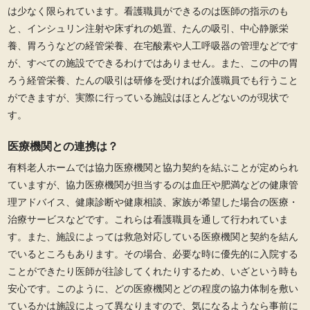
は少なく限られています。看護職員ができるのは医師の指示のも
と、インシュリン注射や床ずれの処置、たんの吸引、中心静脈栄
養、胃ろうなどの経管栄養、在宅酸素や人工呼吸器の管理などです
が、すべての施設でできるわけではありません。また、この中の胃
ろう経管栄養、たんの吸引は研修を受ければ介護職員でも行うこと
ができますが、実際に行っている施設はほとんどないのが現状で
す。
医療機関との連携は？
有料老人ホームでは協力医療機関と協力契約を結ぶことが定められ
ていますが、協力医療機関が担当するのは血圧や肥満などの健康管
理アドバイス、健康診断や健康相談、家族が希望した場合の医療・
治療サービスなどです。これらは看護職員を通して行われていま
す。また、施設によっては救急対応している医療機関と契約を結ん
でいるところもあります。その場合、必要な時に優先的に入院する
ことができたり医師が往診してくれたりするため、いざという時も
安心です。このように、どの医療機関とどの程度の協力体制を敷い
ているかは施設によって異なりますので、気になるようなら事前に